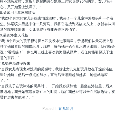
得不洗头发时，遮板可以帮助减少她脸上约90％到95％的水。女儿很开
心，又开始爱上洗澡了。”
8.尝试用儿童淋浴喷头
“我23个月大的女儿开始害怕洗澡时，我买了一个儿童淋浴喷头和一个浴
垫。淋浴喷头看起来像一只河马。我将它连接到浴缸龙头上，水就会从河
马的嘴里喷出来，女儿觉得很有趣再也不害怕了。
9.装饰浴室天花板
“我18个月大的孩子很讨厌水和洗发水进眼睛里，于是我们从天花板上悬
挂了她最喜欢的蝴蝶玩具，现在，每当她开始介意水进入眼睛，我们就会
说：‘看蝴蝶！’，你也可以挂上喜欢的海报或照片，或任何能引起孩子注
意的东西。”
10.循序渐进慢慢来
“当我女儿表现出对洗澡的反感时，我就让女儿先把玩具放在干燥的浴缸
里让她玩，然后一点点的加水，直到后来渐渐越加越多，她也就适应
了。”
“当我儿子在玩沐浴的玩具时，一开始我必须和他一起坐在浴缸里，后来
渐渐地，我开始缩短在浴缸里的时间，现在我已经可以坐在浴缸边缘，双
臂伸进去帮他洗了。”
Posted in
育儿知识