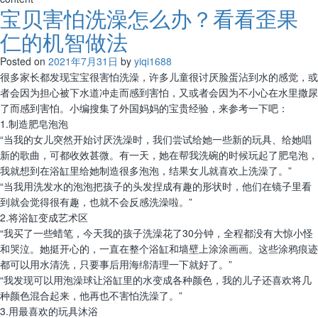
宝贝害怕洗澡怎么办？看看歪果
仁的机智做法
Posted on
2021年7月31日
by
yiqi1688
很多家长都发现宝宝很害怕洗澡，许多儿童很讨厌脸蛋沾到水的感觉，或
者会因为担心被下水道冲走而感到害怕，又或者会因为不小心在水里撒尿
了而感到害怕。小编搜集了外国妈妈的宝贵经验，来参考一下吧：
1.制造肥皂泡泡
“当我的女儿突然开始讨厌洗澡时，我们尝试给她一些新的玩具、给她唱
新的歌曲，可都收效甚微。有一天，她在帮我洗碗的时候玩起了肥皂泡，
我就想到在浴缸里给她制造很多泡泡，结果女儿就喜欢上洗澡了。”
“当我用洗发水的泡泡把孩子的头发捏成有趣的形状时，他们在镜子里看
到就会觉得很有趣，也就不会反感洗澡啦。”
2.将浴缸变成艺术区
“我买了一些蜡笔，今天我的孩子洗澡花了30分钟，全程都没有大惊小怪
和哭泣。她挺开心的，一直在整个浴缸和墙壁上涂涂画画。这些涂鸦痕迹
都可以用水清洗，只要事后用海绵清理一下就好了。”
“我发现可以用泡澡球让浴缸里的水变成各种颜色，我的儿子还喜欢将几
种颜色混合起来，他再也不害怕洗澡了。”
3.用最喜欢的玩具沐浴