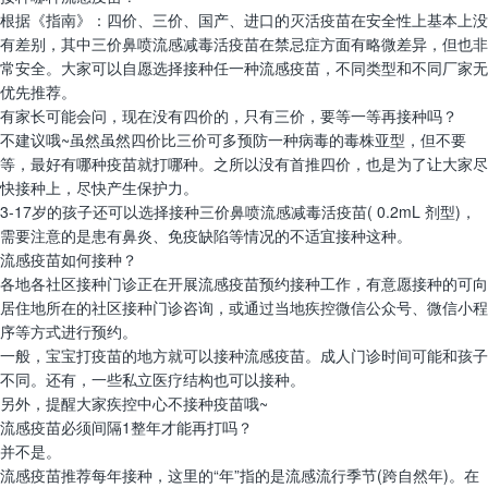
根据《指南》：四价、三价、国产、进口的灭活疫苗在安全性上基本上没
有差别，其中三价鼻喷流感减毒活疫苗在禁忌症方面有略微差异，但也非
常安全。大家可以自愿选择接种任一种流感疫苗，不同类型和不同厂家无
优先推荐。
有家长可能会问，现在没有四价的，只有三价，要等一等再接种吗？
不建议哦~虽然虽然四价比三价可多预防一种病毒的毒株亚型，但不要
等，最好有哪种疫苗就打哪种。之所以没有首推四价，也是为了让大家尽
快接种上，尽快产生保护力。
3-17岁的孩子还可以选择接种三价鼻喷流感减毒活疫苗( 0.2mL 剂型)，
需要注意的是患有鼻炎、免疫缺陷等情况的不适宜接种这种。
流感疫苗如何接种？
各地各社区接种门诊正在开展流感疫苗预约接种工作，有意愿接种的可向
居住地所在的社区接种门诊咨询，或通过当地疾控微信公众号、微信小程
序等方式进行预约。
一般，宝宝打疫苗的地方就可以接种流感疫苗。成人门诊时间可能和孩子
不同。还有，一些私立医疗结构也可以接种。
另外，提醒大家疾控中心不接种疫苗哦~
流感疫苗必须间隔1整年才能再打吗？
并不是。
流感疫苗推荐每年接种，这里的“年”指的是流感流行季节(跨自然年)。在