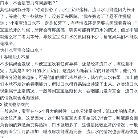
口水，不会是智力有问题吧？”
其他妈妈就开导：“你别担心了，小宝宝都这样。流口水可能是因为长牙
了，等他们大一些就好了，没必要去医院。”我在旁边听了忍不住提醒
道：“小宝宝流口水不一定是长牙了，有些情况还是需要去医院看看的！”
宝宝长牙的时候，牙床会有疼痛感，确实可能有流口水的情况，但是不能
就这么将二者划等号。导致宝宝流口水的原因有不少，爸爸妈妈们不能以
偏概全。
为什么宝宝会流口水？
1.吞咽能力不足
不少妈妈会发现，即便宝宝没有任何异样，还是经常流口水，擦也擦不
完，尤其是2-3个月的小宝宝们。这是因为随着宝宝的月龄增加，他们的
唾液分泌越来越多，可是他们的嘴巴依然很小，储存的口水有限，加上他
们本就不发达的吞咽能力，所以口水很容易溢出并流了出来。这类流口水
现象属于正常情况，一般等到宝宝逐渐长大，吞咽能力发育完全，流口水
的情况就会逐渐缓解。
2.被食物给馋的
一般来说，宝宝在4-5个月大的时候，口水分泌量突增，流口水的情况也
会比较严重。这是因为，这个时候宝宝大多开始尝试辅食了，唾液腺会因
为食物的刺激而变得活跃，口水就增多了。这也是比较正常的情况，一般
会随着宝宝月龄增加、唾液腺功能逐渐完善，流口水的情况也会逐渐恢复
了。