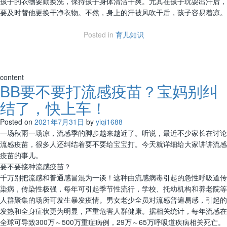
孩子的衣物要勤换洗，保持孩子身体清洁干爽。尤其在孩子玩耍出汗后，
要及时替他更换干净衣物。不然，身上的汗被风吹干后，孩子容易着凉。
Posted in
育儿知识
content
BB要不要打流感疫苗？宝妈别纠
结了，快上车！
Posted on
2021年7月31日
by
yiqi1688
一场秋雨一场凉，流感季的脚步越来越近了。听说，最近不少家长在讨论
流感疫苗，很多人还纠结着要不要给宝宝打。今天就详细给大家讲讲流感
疫苗的事儿。
要不要接种流感疫苗？
千万别把流感和普通感冒混为一谈！这种由流感病毒引起的急性呼吸道传
染病，传染性极强，每年可引起季节性流行，学校、托幼机构和养老院等
人群聚集的场所可发生暴发疫情。男女老少全员对流感普遍易感，引起的
发热和全身症状更为明显，严重危害人群健康。据相关统计，每年流感在
全球可导致300万～500万重症病例，29万～65万呼吸道疾病相关死亡。