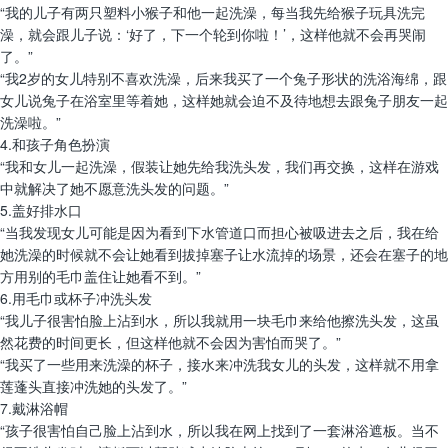
“我的儿子有两只塑料小猴子和他一起洗澡，每当我先给猴子玩具洗完
澡，就会跟儿子说：‘好了，下一个轮到你啦！’，这样他就不会再哭闹
了。”
“我2岁的女儿特别不喜欢洗澡，后来我买了一个兔子形状的洗浴海绵，跟
女儿说兔子在浴室里等着她，这样她就会迫不及待地想去跟兔子朋友一起
洗澡啦。”
4.和孩子角色扮演
“我和女儿一起洗澡，假装让她先给我洗头发，我们再交换，这样在游戏
中就解决了她不愿意洗头发的问题。”
5.盖好排水口
“当我发现女儿可能是因为看到下水管道口而担心被吸进去之后，我在给
她洗澡的时候就不会让她看到拔掉塞子让水流掉的场景，还会在塞子的地
方用别的毛巾盖住让她看不到。”
6.用毛巾或杯子冲洗头发
“我儿子很害怕脸上沾到水，所以我就用一块毛巾来给他擦洗头发，这虽
然花费的时间更长，但这样他就不会因为害怕而哭了。”
“我买了一些用来洗澡的杯子，接水来冲洗我女儿的头发，这样就不用拿
莲蓬头直接冲洗她的头发了。”
7.戴淋浴帽
“孩子很害怕自己脸上沾到水，所以我在网上找到了一套淋浴遮板。当不