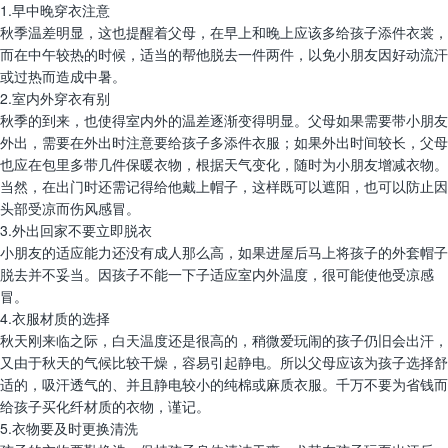
1.早中晚穿衣注意
秋季温差明显，这也提醒着父母，在早上和晚上应该多给孩子添件衣裳，
而在中午较热的时候，适当的帮他脱去一件两件，以免小朋友因好动流汗
或过热而造成中暑。
2.室内外穿衣有别
秋季的到来，也使得室内外的温差逐渐变得明显。父母如果需要带小朋友
外出，需要在外出时注意要给孩子多添件衣服；如果外出时间较长，父母
也应在包里多带几件保暖衣物，根据天气变化，随时为小朋友增减衣物。
当然，在出门时还需记得给他戴上帽子，这样既可以遮阳，也可以防止因
头部受凉而伤风感冒。
3.外出回家不要立即脱衣
小朋友的适应能力还没有成人那么高，如果进屋后马上将孩子的外套帽子
脱去并不妥当。因孩子不能一下子适应室内外温度，很可能使他受凉感
冒。
4.衣服材质的选择
秋天刚来临之际，白天温度还是很高的，稍微爱玩闹的孩子仍旧会出汗，
又由于秋天的气候比较干燥，容易引起静电。所以父母应该为孩子选择舒
适的，吸汗透气的、并且静电较小的纯棉或麻质衣服。千万不要为省钱而
给孩子买化纤材质的衣物，谨记。
5.衣物要及时更换清洗