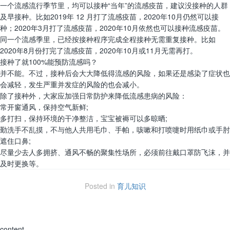
一个流感流行季节里，均可以接种“当年”的流感疫苗，建议没接种的人群
及早接种。比如2019年 12 月打了流感疫苗，2020年10月仍然可以接
种；2020年3月打了流感疫苗，2020年10月依然也可以接种流感疫苗。
同一个流感季里，已经按接种程序完成全程接种无需重复接种。比如
2020年8月份打完了流感疫苗，2020年10月或11月无需再打。
接种了就100%能预防流感吗？
并不能。不过，接种后会大大降低得流感的风险，如果还是感染了症状也
会减轻，发生严重并发症的风险的也会减小。
除了接种外，大家应加强日常防护来降低流感患病的风险：
常开窗通风，保持空气新鲜;
多打扫，保持环境的干净整洁，宝宝被褥可以多晾晒;
勤洗手不乱摸，不与他人共用毛巾、手帕，咳嗽和打喷嚏时用纸巾或手肘
遮住口鼻;
尽量少去人多拥挤、通风不畅的聚集性场所，必须前往戴口罩防飞沫，并
及时更换等。
Posted in
育儿知识
content