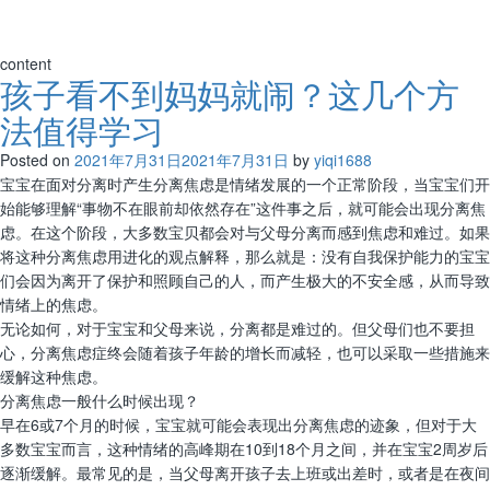
content
孩子看不到妈妈就闹？这几个方
法值得学习
Posted on
2021年7月31日
2021年7月31日
by
yiqi1688
宝宝在面对分离时产生分离焦虑是情绪发展的一个正常阶段，当宝宝们开
始能够理解“事物不在眼前却依然存在”这件事之后，就可能会出现分离焦
虑。在这个阶段，大多数宝贝都会对与父母分离而感到焦虑和难过。如果
将这种分离焦虑用进化的观点解释，那么就是：没有自我保护能力的宝宝
们会因为离开了保护和照顾自己的人，而产生极大的不安全感，从而导致
情绪上的焦虑。
无论如何，对于宝宝和父母来说，分离都是难过的。但父母们也不要担
心，分离焦虑症终会随着孩子年龄的增长而减轻，也可以采取一些措施来
缓解这种焦虑。
分离焦虑一般什么时候出现？
早在6或7个月的时候，宝宝就可能会表现出分离焦虑的迹象，但对于大
多数宝宝而言，这种情绪的高峰期在10到18个月之间，并在宝宝2周岁后
逐渐缓解。最常见的是，当父母离开孩子去上班或出差时，或者是在夜间