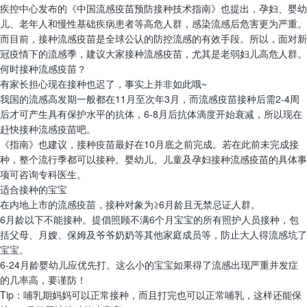
疾控中心发布的《中国流感疫苗预防接种技术指南》也提出，孕妇、婴幼
儿、老年人和慢性基础疾病患者等高危人群，感染流感后危害更为严重。
而目前，接种流感疫苗是全球公认的防控流感的有效手段。所以，面对新
冠疫情下的流感季，建议大家接种流感疫苗，尤其是老弱妇儿高危人群。
何时接种流感疫苗？
有家长担心现在接种也迟了，事实上并非如此哦~
我国的流感高发期一般都在11月至次年3月，而流感疫苗接种后需2-4周
后才可产生具有保护水平的抗体，6-8月后抗体滴度开始衰减，所以现在
赶快接种流感疫苗吧。
《指南》也建议，接种疫苗最好在10月底之前完成。若在此前未完成接
种，整个流行季都可以接种。婴幼儿、儿童及孕妇接种流感疫苗的具体事
项可咨询专科医生。
适合接种的宝宝
在内地上市的流感疫苗，接种对象为≥6月龄且无禁忌证人群。
6月龄以下不能接种。提倡照顾不满6个月宝宝的所有照护人员接种，包
括父母、月嫂、保姆及爷爷奶奶等其他家庭成员等，防止大人得流感坑了
宝宝。
6-24月龄婴幼儿应优先打。这么小的宝宝如果得了流感出现严重并发症
的几率高，要谨防！
Tip：哺乳期妈妈可以正常接种，而且打完也可以正常哺乳，这样还能保