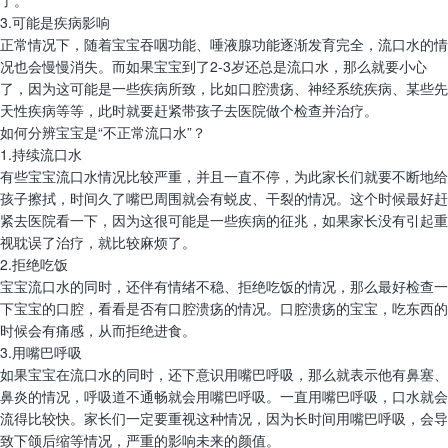
3.可能是疾病影响
正常情况下，随着宝宝吞咽功能、唾液腺功能逐渐发育完全，流口水的情
况也会慢慢消失。而如果宝宝到了2-3岁还总是流口水，那么就要小心
了，因为这可能是一些疾病所致，比如口腔溃疡、神经系统疾病、某些先
天性疾病等等，此时就要赶紧带孩子去医院做个检查并治疗。
如何分辨宝宝是“不正常流口水”？
1.持续流口水
有些宝宝流口水情况比较严重，并且一直不停，为此家长们就要不断地给
孩子擦拭，时间久了嘴巴周围就会有蜕皮、干裂的情况。这个时候最好赶
紧去医院看一下，因为这很可能是一些疾病的征兆，如果家长没有引起重
视耽误了治疗，就比较麻烦了。
2.拒绝吃饭
宝宝流口水的同时，还伴有情绪不稳、拒绝吃饭的情况，那么最好检查一
下宝宝的口腔，看看是否有口腔溃疡的情况。口腔溃疡的宝宝，吃东西的
时候会有痛感，从而拒绝进食。
3.用嘴巴呼吸
如果宝宝在流口水的同时，还下意识用嘴巴呼吸，那么就表示他有鼻塞、
鼻炎的情况，呼吸道不通畅就会用嘴巴呼吸。一直用嘴巴呼吸，口水就会
流得比较快。家长们一定要重视这种情况，因为长时间用嘴巴呼吸，会导
致下颌后缩等情况，严重的影响未来的颜值。