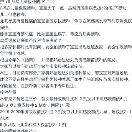
护 <6 月龄无法接种的小宝宝。
2-5岁儿童也应接种。宝宝大了一点，虽然流感疾病负担<2岁以下婴幼
儿，但也较高。
尤其是患有慢性病的宝宝更应尽快接种，争取在流感高发季节前获得免疫
保护。
除非宝宝有禁忌症，比如宝宝生病了，等痊愈后再接种。
鸡蛋过敏到底能否接种流感疫苗？
很多家长都对此有疑问，要么怕接种了宝宝出现过敏反应，要么怕没接种
宝宝得了流感。
根据今年的《指南》，并没把鸡蛋过敏列为流感疫苗接种的禁忌。
大家可以放心给鸡蛋过敏的宝宝接种流感疫苗。
不过，目前仍有部分厂家将鸡蛋过敏列为接种禁忌，若宝宝对鸡蛋过敏，
建议不要选择将鸡蛋过敏列为接种禁忌厂家生产的流感疫苗来安排接种。
保险起见，在接种前可以咨询下专科医生。
接种剂量
不管是四价还是三价，首次接种或既往接种 2 剂次以下流感疫苗的6 月
龄-8 岁儿童应接种 2 剂次，间隔≥4 周;
2019-2020年度或以前接种过 2 剂次或以上流感疫苗的儿童，建议接种 1
剂次;
9 岁及以上儿童和成人仅需接种 1 剂。
接种哪种流感疫苗？