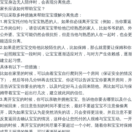
宝宝身边无人陪伴时，会表现分离焦虑。
家长应该如何帮助宝宝？
可以采取多种措施来帮助宝宝缓解分离焦虑：
1.将宝宝托付给与宝宝熟悉的人。如果你必须离开宝宝（例如，当你重返
工作岗位时），请尝试将宝宝带给他已经熟悉的家人，比如爷爷奶奶、外
公外婆。宝宝可能仍然会很抗拒，但是当他与熟悉的人在一起时，也会更
能适应分离。
2.如果是把宝宝交给他比较陌生的人，比如保姆，那么就需要让保姆和你
一起照顾宝宝一段时间，让宝宝逐渐适应对方，与对方产生依赖感，逐渐
建立起习惯。
具体有以下一些措施：
比如在家里的时候，可以由着宝宝自行爬到另一个房间（保证安全的情况
下），然后等待几分钟再去找宝宝。你还可以告诉宝宝你要离开房间，并
且告诉宝宝你要去的地方，以及约定好马上会回来陪他。再比如可以与保
姆带着宝宝一起出行几次，建立彼此间的信任。
3.离开宝宝的时候，你可以亲吻并拥抱宝宝。告诉他你要去哪里以及什么
时候回来，但注意告别的时间不要过长，最好不要趁宝宝不注意偷偷离
开，因为如果宝宝认为是突然消失的话，只会变得更沮丧。并且注意不要
反复返回去确认宝宝的情况，这样会让您托付的人很难与宝宝互动。一开
始的时候，离开宝宝的时间尽量不要超过一个小时。随着你和宝宝对保姆
或育儿环境的熟悉，可以逐渐延长时间。