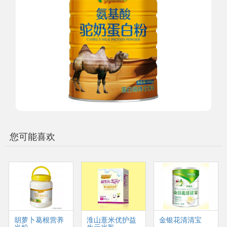
您可能喜欢
胡萝卜葛根营养
淮山薏米优护益
金银花清清宝