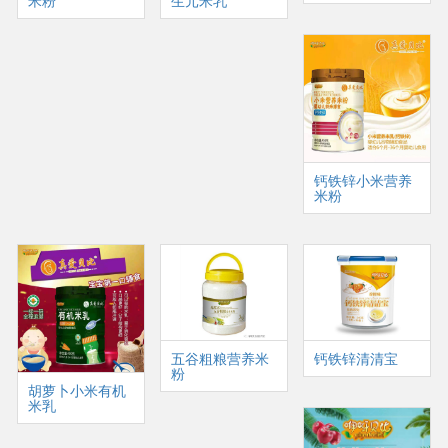
米粉
生元米乳
钙铁锌小米营养
米粉
五谷粗粮营养米
钙铁锌清清宝
粉
胡萝卜小米有机
米乳