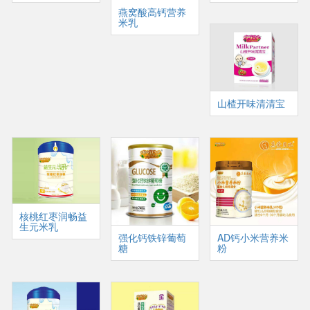
燕窝酸高钙营养
米乳
山楂开味清清宝
核桃红枣润畅益
生元米乳
强化钙铁锌葡萄
AD钙小米营养米
糖
粉