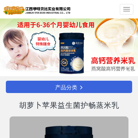
Toggl
navig
产品分类
胡萝卜苹果益生菌护畅蒸米乳