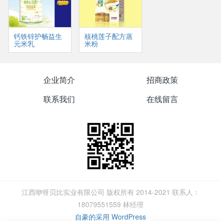
钙铁锌护畅益生
核桃莲子配方蒸
元米乳
米粉
企业简介
招商政策
联系我们
在线留言
江西咿呀贝比实业有限公司 版权所有 2014-2021 联系人：
18079551559 林经理
自豪的采用 WordPress